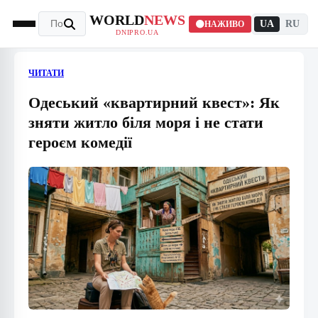
WORLD
NEWS
UA
RU
НАЖИВО
DNIPRO.UA
ЧИТАТИ
Одеський «квартирний квест»: Як
зняти житло біля моря і не стати
героєм комедії