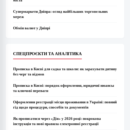
міста
Супермаркети Дніпра: огляд найбільших торговельних
мереж
Обмін валют у Дніпрі
СПЕЦПРОЄКТИ ТА АНАЛІТИКА
Прописка в Києві для садка та школи: як зарахувати дитину
без черг та відмов
Прописка в Києві: порядок оформлення, юридичні нюансы
та ключові переваги
Оформлення реєстрації місця проживання в Україні: повний
гід щодо процедури, способів та документів
Як прописатися через «Дія» у 2026 році: покрокова
інструкція та нові правила електронної реєстрації