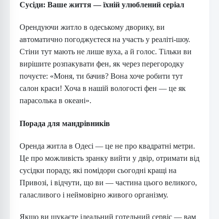
Сусіди: Ваше життя — їхній улюблений серіал
Орендуючи житло в одеському дворику, ви
автоматично погоджуєтеся на участь у реаліті-шоу.
Стіни тут мають не лише вуха, а й голос. Тільки ви
вирішите розпакувати фен, як через перегородку
почуєте: «Моня, ти бачив? Вона хоче робити тут
салон краси! Хоча в нашій вологості фен — це як
парасолька в океані».
Порада для мандрівників
Оренда житла в Одесі — це не про квадратні метри.
Це про можливість зранку вийти у двір, отримати від
сусідки пораду, які помідори сьогодні кращі на
Привозі, і відчути, що ви — частина цього великого,
галасливого і неймовірно живого організму.
Якщо ви шукаєте ідеальний готельний сервіс — вам