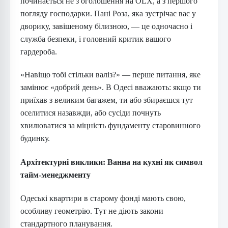
починається не з оголошення на OLX, а з першого
погляду господарки. Пані Роза, яка зустрічає вас у
дворику, завішеному білизною, — це одночасно і
служба безпеки, і головний критик вашого
гардероба.
«Навіщо тобі стільки валіз?» — перше питання, яке
замінює «добрий день». В Одесі вважають: якщо ти
приїхав з великим багажем, ти або збираєшся тут
оселитися назавжди, або сусіди почнуть
хвилюватися за міцність фундаменту старовинного
будинку.
Архітектурні виклики: Ванна на кухні як символ
тайм-менеджменту
Одеські квартири в старому фонді мають свою,
особливу геометрію. Тут не діють закони
стандартного планування.