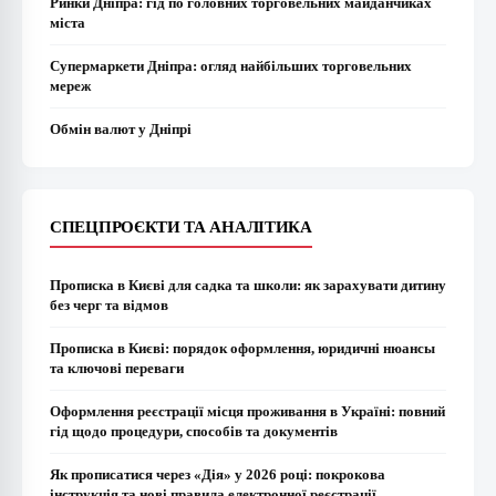
Ринки Дніпра: гід по головних торговельних майданчиках
міста
Супермаркети Дніпра: огляд найбільших торговельних
мереж
Обмін валют у Дніпрі
СПЕЦПРОЄКТИ ТА АНАЛІТИКА
Прописка в Києві для садка та школи: як зарахувати дитину
без черг та відмов
Прописка в Києві: порядок оформлення, юридичні нюансы
та ключові переваги
Оформлення реєстрації місця проживання в Україні: повний
гід щодо процедури, способів та документів
Як прописатися через «Дія» у 2026 році: покрокова
інструкція та нові правила електронної реєстрації