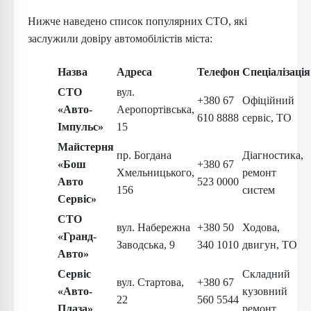
Нижче наведено список популярних СТО, які
заслужили довіру автомобілістів міста:
Назва
Адреса
Телефон
Спеціалізація
СТО
вул.
+380 67
Офіційний
«Авто-
Аеропортівська,
610 8888
сервіс, ТО
Імпульс»
15
Майстерня
пр. Богдана
Діагностика,
«Бош
+380 67
Хмельницького,
ремонт
Авто
523 0000
156
систем
Сервіс»
СТО
вул. Набережна
+380 50
Ходова,
«Гранд-
Заводська, 9
340 1010
двигун, ТО
Авто»
Сервіс
Складний
вул. Стартова,
+380 67
«Авто-
кузовний
22
560 5544
Плаза»
ремонт