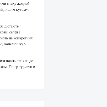
даючи птаху жодної
 під іншим кутом», —
ся, дістають
отні селфі з
люють на конкретних
ому капелюшку з
ахи навіть звикли до
жим. Тепер туристи в