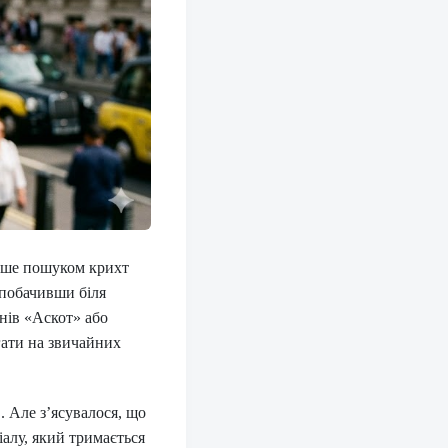
лише пошуком крихт
 побачивши біля
онів «Аскот» або
гати на звичайних
. Але з’ясувалося, що
іалу, який тримається