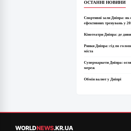
ОСТАННІ НОВИНИ
Спортивні зали Дніпра: як 
ефективних тренувань у 20
Кінотеатри Дніпра: де диви
Ринки Дніпра: гід по голо
міста
Супермаркети Дніпра: огл
мереж
Обмін валют у Дніпрі
WORLD
NEWS
.KR.UA