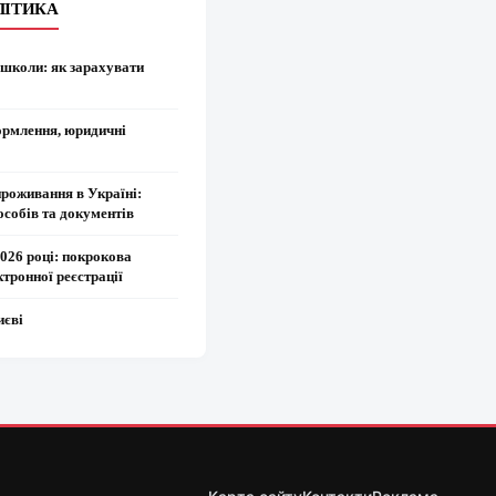
ЛІТИКА
 школи: як зарахувати
ормлення, юридичні
проживання в Україні:
особів та документів
2026 році: покрокова
ктронної реєстрації
иєві