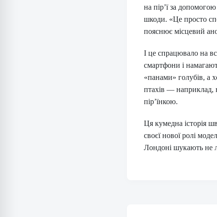
на пір’ї за допомогою
шкоди. «Це просто сп
пояснює місцевий ано
І це спрацювало на вс
смартфони і намагают
«панами» голубів, а 
птахів — наприклад, 
пір’їнкою.
Ця кумедна історія шв
своєї нової ролі мод
Лондоні шукають не л