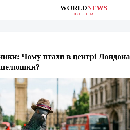
WORLD
NEWS
DNIPRO.UA
ники: Чому птахи в центрі Лондона
капелюшки?