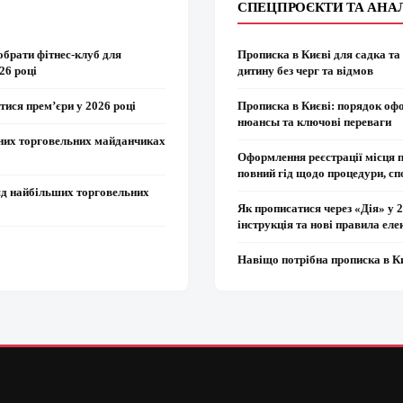
СПЕЦПРОЄКТИ ТА АНА
обрати фітнес-клуб для
Прописка в Києві для садка та
26 році
дитину без черг та відмов
тися прем’єри у 2026 році
Прописка в Києві: порядок оф
нюансы та ключові переваги
вних торговельних майданчиках
Оформлення реєстрації місця 
повний гід щодо процедури, сп
яд найбільших торговельних
Як прописатися через «Дія» у 
інструкція та нові правила еле
Навіщо потрібна прописка в К