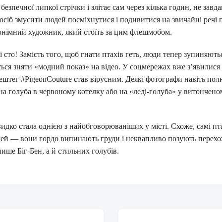
 безпечної липкої стрічки і злітає сам через кілька годин, не зав
осіб змусити людей посміхнутися і подивитися на звичайні речі
німний художник, який стоїть за цим флешмобом.
і сто! Замість того, щоб гнати птахів геть, люди тепер зупиняють
ься зняти «модний показ» на відео. У соцмережах вже з’явилися с
хештег #PigeonCouture став вірусним. Деякі фотографи навіть по
на голуба в червоному котелку або на «леді-голуба» у витончен
идко стала однією з найобговорюваніших у місті. Схоже, самі пт
елей — вони гордо випинають груди і неквапливо позують перехо
ише Біг-Бен, а й стильних голубів.