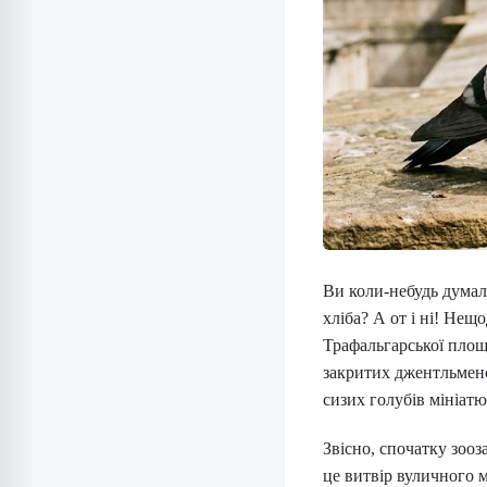
Ви коли-небудь думал
хліба? А от і ні! Не
Трафальгарської площі
закритих джентльменс
сизих голубів мініатю
Звісно, спочатку зооз
це витвір вуличного м