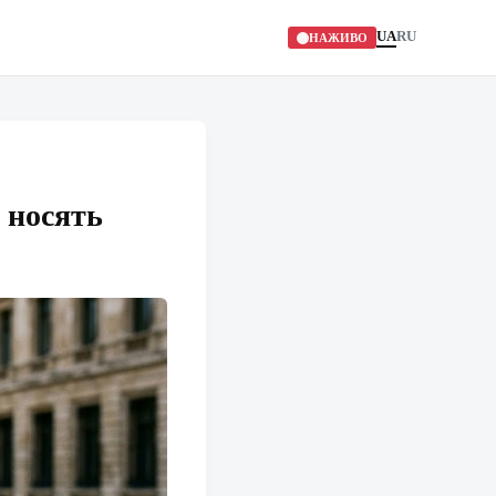
UA
RU
НАЖИВО
 носять