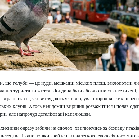
и, що голуби — це нудні мешканці міських площ, заклопотані 
щодавно туристи та жителі Лондона були абсолютно спантеличені,
 зграю птахів, які виглядають як відвідувачі королівських перег
ьких клубів. Хтось невідомий вирішив розважитися і почав одя
рні, але напрочуд деталізовані капелюшки.
ахисники одразу забили на сполох, хвилюючись за безпеку птахів
истецтва, і капелюшки зроблені з надлегкого екологічного матер