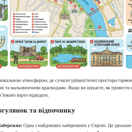
унікальною атмосферою, де сучасні урбаністичні простори гармо
 та мальовничими краєвидами. Якщо ви шукаєте, як провести в
в’язково варто відвідати.
огулянок та відпочинку
Набережна:
Одна з найдовших набережних у Європі. Це ідеальне 