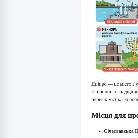
Дніпро — це місто з 
історичною спадщиною
перелік місць, які обо
Місця для пр
Січеславська 