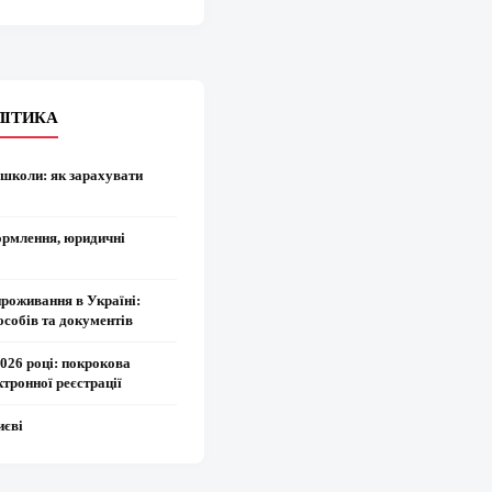
ЛІТИКА
 школи: як зарахувати
ормлення, юридичні
проживання в Україні:
особів та документів
2026 році: покрокова
ктронної реєстрації
иєві