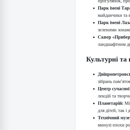
прогулянок, про
Парк імені Та
майданчики та 
Парк імені Лаз
зеленими зонами
Сквер «Прибе
ландшафтним ди
Культурні та 
Дніпропетровсь
зібрань пам’яток
Центр сучасно
лекцій та творч
Планетарій:
Міс
для дітей, так і
Технічний муз
минулі епохи ро