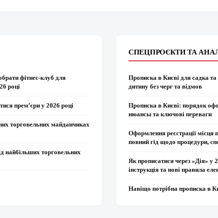
СПЕЦПРОЄКТИ ТА АНА
обрати фітнес-клуб для
Прописка в Києві для садка та
26 році
дитину без черг та відмов
тися прем’єри у 2026 році
Прописка в Києві: порядок оф
нюансы та ключові переваги
вних торговельних майданчиках
Оформлення реєстрації місця 
повний гід щодо процедури, сп
яд найбільших торговельних
Як прописатися через «Дія» у 
інструкція та нові правила еле
Навіщо потрібна прописка в К