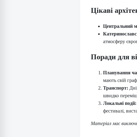
Цікаві архіте
Центральний м
Катеринославс
атмосферу європ
Поради для ві
Планування ча
мають свій граф
Транспорт:
Дні
швидко переміщ
Локальні події:
фестивалі, вист
Матеріал має виключ