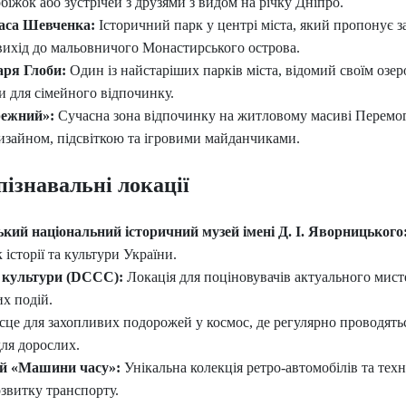
біжок або зустрічей з друзями з видом на річку Дніпро.
раса Шевченка:
Історичний парк у центрі міста, який пропонує за
вихід до мальовничого Монастирського острова.
аря Глоби:
Один із найстаріших парків міста, відомий своїм озер
 для сімейного відпочинку.
режний»:
Сучасна зона відпочинку на житловому масиві Перемога
зайном, підсвіткою та ігровими майданчиками.
пізнавальні локації
кий національний історичний музей імені Д. І. Яворницького
 історії та культури України.
ї культури (DCCC):
Локація для поціновувачів актуального мист
их подій.
це для захопливих подорожей у космос, де регулярно проводятьс
 для дорослих.
ей «Машини часу»:
Унікальна колекція ретро-автомобілів та тех
звитку транспорту.