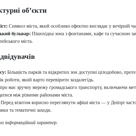
ктурні об’єкти
іст:
Символ міста, який особливо ефектно виглядає у вечірній час
ький бульвар:
Пішохідна зона з фонтанами, кафе та сучасною з
ейського міста.
двідувачів
су:
Більшість парків та відкритих зон доступні цілодобово, проте 
ік роботи, який варто перевірити заздалегідь.
про має зручну мережу громадського транспорту, включаючи мет
атися між різними районами міста.
Перед візитом корисно переглянути афіші міста — у Дніпрі часто
авки та тематичні заходи.
но інформаційний характер.