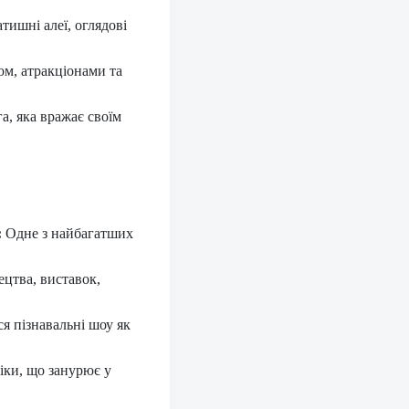
тишні алеї, оглядові
ом, атракціонами та
, яка вражає своїм
:
Одне з найбагатших
ецтва, виставок,
я пізнавальні шоу як
ніки, що занурює у