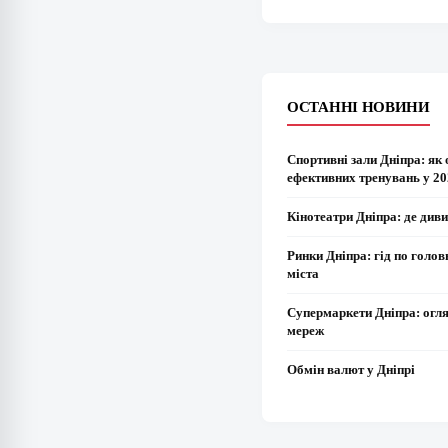
ОСТАННІ НОВИНИ
Спортивні зали Дніпра: як 
ефективних тренувань у 20
Кінотеатри Дніпра: де диви
Ринки Дніпра: гід по голо
міста
Супермаркети Дніпра: огл
мереж
Обмін валют у Дніпрі