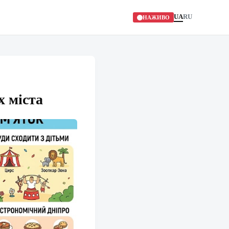
UA
RU
НАЖИВО
х міста