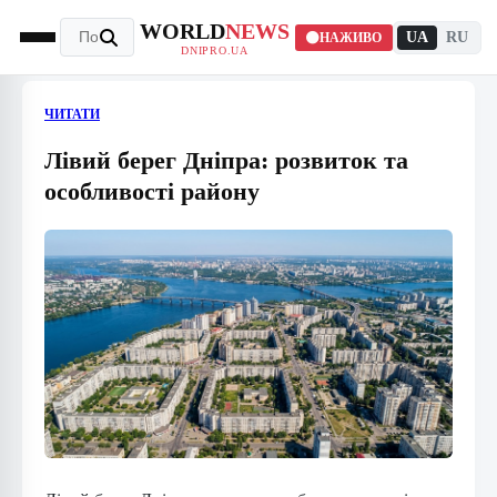
WORLD
NEWS
UA
RU
НАЖИВО
DNIPRO.UA
ЧИТАТИ
Лівий берег Дніпра: розвиток та
особливості району