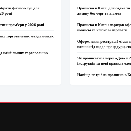
обрати фітнес-клуб для
Прописка в Києві для садка та
26 році
дитину без черг та відмов
тися прем’єри у 2026 році
Прописка в Києві: порядок оф
нюансы та ключові переваги
вних торговельних майданчиках
Оформлення реєстрації місця 
повний гід щодо процедури, сп
яд найбільших торговельних
Як прописатися через «Дія» у 
інструкція та нові правила еле
Навіщо потрібна прописка в К