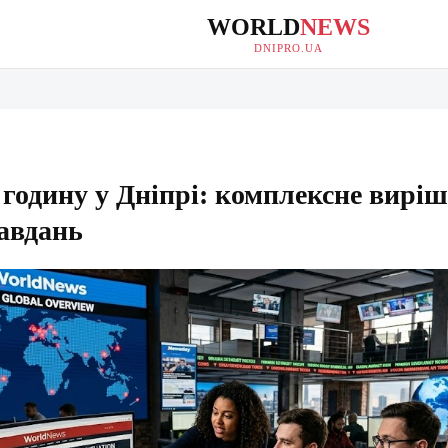
WORLD
NEWS
DNIPRO.UA
годину у Дніпрі: комплексне вирі
завдань