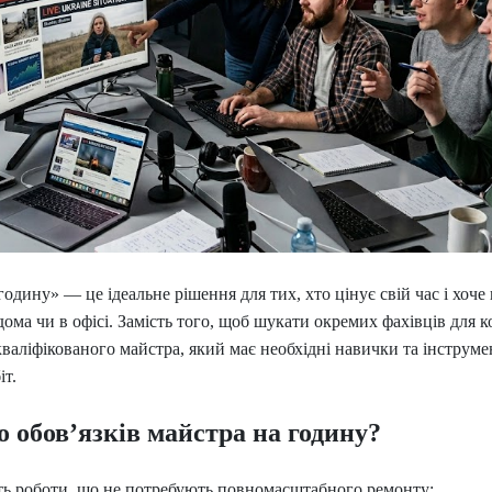
одину» — це ідеальне рішення для тих, хто цінує свій час і хоч
дома чи в офісі. Замість того, щоб шукати окремих фахівців для 
валіфікованого майстра, який має необхідні навички та інструм
іт.
 обов’язків майстра на годину?
ть роботи, що не потребують повномасштабного ремонту: