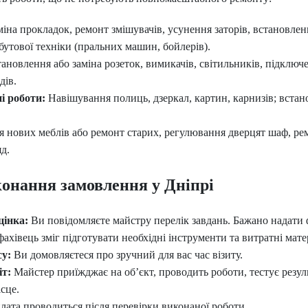
іна прокладок, ремонт змішувачів, усунення заторів, встановлен
утової техніки (пральних машин, бойлерів).
ановлення або заміна розеток, вимикачів, світильників, підключ
дів.
і роботи:
Навішування полиць, дзеркал, картин, карнизів; вста
 нових меблів або ремонт старих, регулювання дверцят шаф, ре
д.
онання замовлення у Дніпрі
цінка:
Ви повідомляєте майстру перелік завдань. Бажано надати 
ахівець зміг підготувати необхідні інструменти та витратні мате
су:
Ви домовляєтеся про зручний для вас час візиту.
іт:
Майстер приїжджає на об’єкт, проводить роботи, тестує резуль
сце.
ата проводиться після перевірки виконаної роботи.