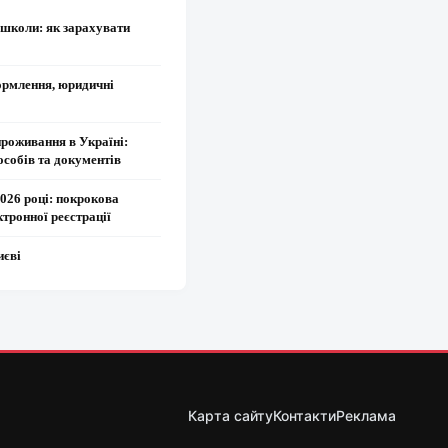
 школи: як зарахувати
ормлення, юридичні
проживання в Україні:
особів та документів
2026 році: покрокова
ктронної реєстрації
иєві
Карта сайту
Контакти
Реклама