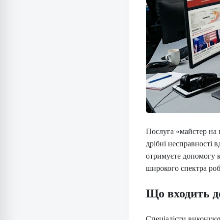
Послуга «майстер на г
дрібні несправності в
отримуєте допомогу к
широкого спектра роб
Що входить до
Спеціалісти виконую