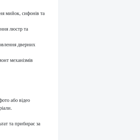
ня мийок, сифонів та
ення люстр та
новлення дверних
монт механізмів
фото або відео
ріали.
тат та прибирає за