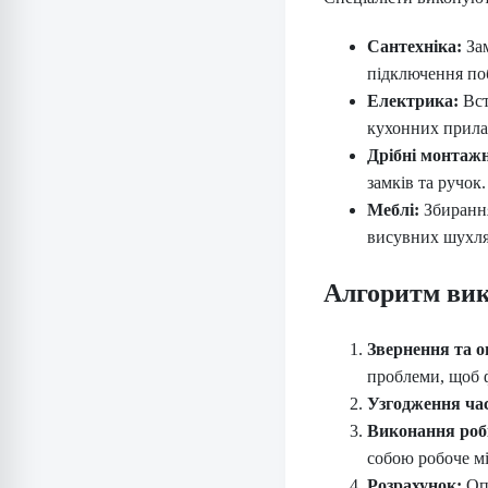
Сантехніка:
Зам
підключення поб
Електрика:
Вст
кухонних прила
Дрібні монтажн
замків та ручок.
Меблі:
Збирання
висувних шухля
Алгоритм вик
Звернення та о
проблеми, щоб ф
Узгодження ча
Виконання роб
собою робоче мі
Розрахунок:
Опл