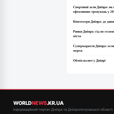
Спортивні зали Дніпра: як 
ефективних тренувань у 20
Кінотеатри Дніпра: де диви
Ринки Дніпра: гід по голо
міста
Супермаркети Дніпра: огл
мереж
Обмін валют у Дніпрі
WORLD
NEWS
.KR.UA
Інформаційний портал Дніпра та Дніпропетровської області.