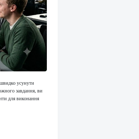
е швидко усунути
кожного завдання, ви
енти для виконання