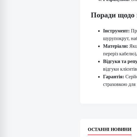
Поради щодо 
Інструмент:
Про
шурупокрут, наб
Матеріали:
Якщ
переріз кабелю)
Відгуки та реп
відгуки клієнтів
Гарантія:
Серйо
страховкою для 
ОСТАННІ НОВИНИ