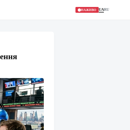
UA
RU
НАЖИВО
шення