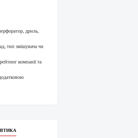
перфоратор, дриль,
ад, тип змішувача чи
 рейтинг компанії та
 додатковою
ЛІТИКА