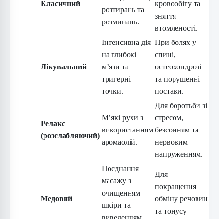
Класичний
кровообігу та
розтирань та
зняття
розминань.
втомленості.
Інтенсивна дія
При болях у
на глибокі
спині,
Лікувальний
м’язи та
остеохондрозі
тригерні
та порушенні
точки.
постави.
Для боротьби зі
М’які рухи з
стресом,
Релакс
використанням
безсонням та
(розслабляючий)
аромаолій.
нервовим
напруженням.
Поєднання
Для
масажу з
покращення
очищенням
Медовий
обміну речовин
шкіри та
та тонусу
виведенням