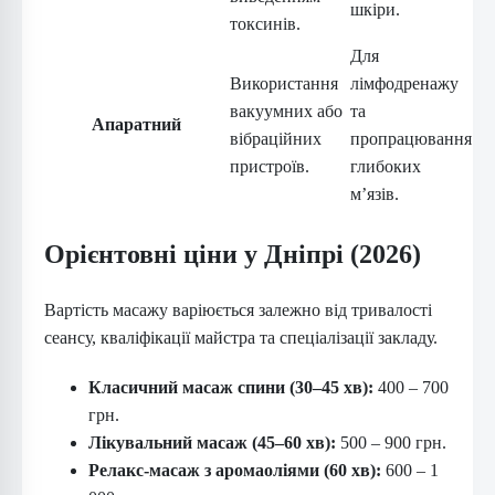
шкіри.
токсинів.
Для
Використання
лімфодренажу
вакуумних або
та
Апаратний
вібраційних
пропрацювання
пристроїв.
глибоких
м’язів.
Орієнтовні ціни у Дніпрі (2026)
Вартість масажу варіюється залежно від тривалості
сеансу, кваліфікації майстра та спеціалізації закладу.
Класичний масаж спини (30–45 хв):
400 – 700
грн.
Лікувальний масаж (45–60 хв):
500 – 900 грн.
Релакс-масаж з аромаоліями (60 хв):
600 – 1