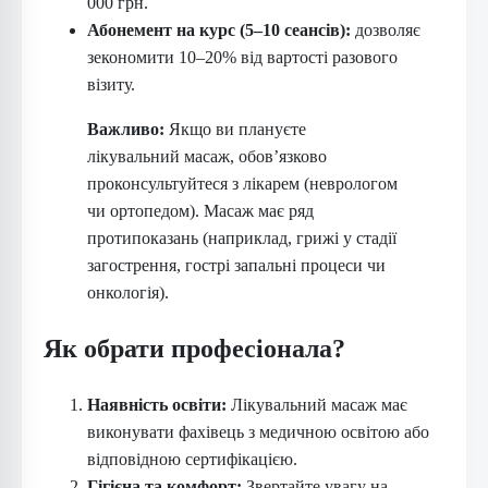
000 грн.
Абонемент на курс (5–10 сеансів):
дозволяє
зекономити 10–20% від вартості разового
візиту.
Важливо:
Якщо ви плануєте
лікувальний масаж, обов’язково
проконсультуйтеся з лікарем (неврологом
чи ортопедом). Масаж має ряд
протипоказань (наприклад, грижі у стадії
загострення, гострі запальні процеси чи
онкологія).
Як обрати професіонала?
Наявність освіти:
Лікувальний масаж має
виконувати фахівець з медичною освітою або
відповідною сертифікацією.
Гігієна та комфорт:
Звертайте увагу на