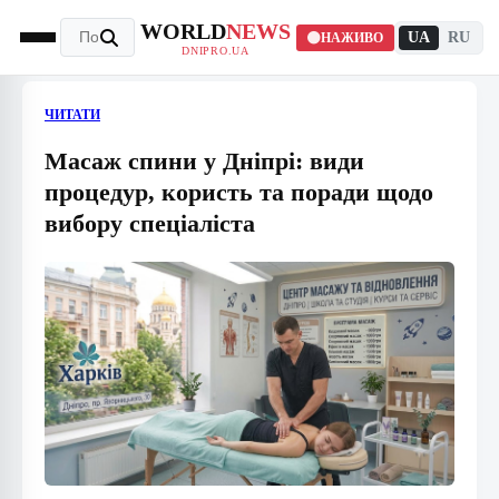
WORLD
NEWS
UA
RU
НАЖИВО
DNIPRO.UA
ЧИТАТИ
Масаж спини у Дніпрі: види
процедур, користь та поради щодо
вибору спеціаліста