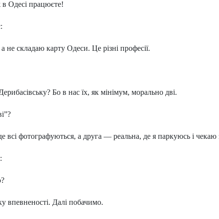
 в Одесі працюєте!
:
 не складаю карту Одеси. Це різні професії.
ерибасівську? Бо в нас їх, як мінімум, морально дві.
і”?
е всі фотографуються, а друга — реальна, де я паркуюсь і чекаю
:
о?
 впевненості. Далі побачимо.