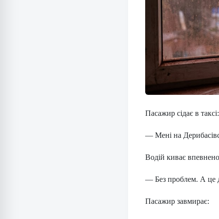
Пасажир сідає в таксі:
— Мені на Дерибасівс
Водій киває впевнено
— Без проблем. А це 
Пасажир завмирає: