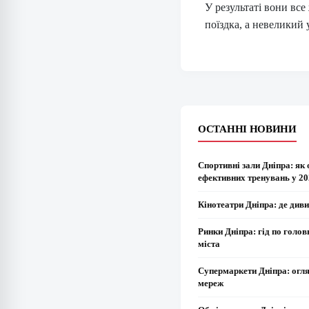
У результаті вони все
поїздка, а невеликий 
ОСТАННІ НОВИНИ
Спортивні зали Дніпра: як 
ефективних тренувань у 20
Кінотеатри Дніпра: де диви
Ринки Дніпра: гід по голо
міста
Супермаркети Дніпра: огл
мереж