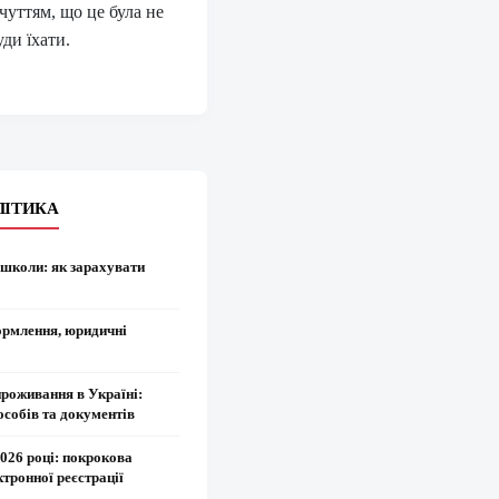
чуттям, що це була не
уди їхати.
ЛІТИКА
 школи: як зарахувати
ормлення, юридичні
проживання в Україні:
особів та документів
2026 році: покрокова
ктронної реєстрації