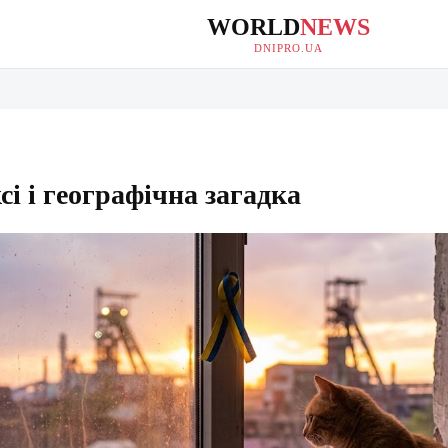
WORLD
NEWS
DNIPRO.UA
сі і географічна загадка