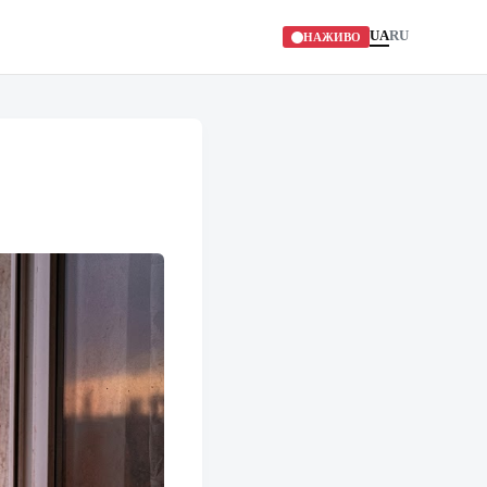
UA
RU
НАЖИВО