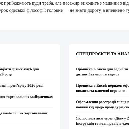
 ж приїжджають куди треба, але пасажир виходить з машини з від
урок одеської філософії: головне — не знати дорогу, а впевнено т
СПЕЦПРОЄКТИ ТА АНА
обрати фітнес-клуб для
Прописка в Києві для садка та
26 році
дитину без черг та відмов
тися прем’єри у 2026 році
Прописка в Києві: порядок оф
нюансы та ключові переваги
вних торговельних майданчиках
Оформлення реєстрації місця 
повний гід щодо процедури, сп
яд найбільших торговельних
Як прописатися через «Дія» у 
інструкція та нові правила еле