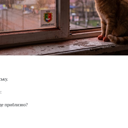
ьку.
:
де приблизно?