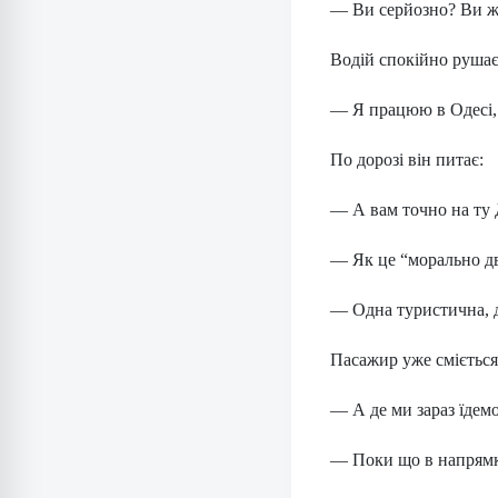
— Ви серйозно? Ви ж
Водій спокійно рушає
— Я працюю в Одесі, а
По дорозі він питає:
— А вам точно на ту Д
— Як це “морально дв
— Одна туристична, д
Пасажир уже сміється
— А де ми зараз їдем
— Поки що в напрямку