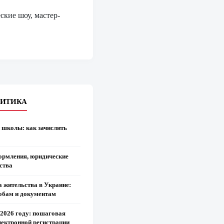
кие шоу, мастер-
ЛИТИКА
и школы: как зачислить
ормления, юридические
ства
 жительства в Украине:
собам и документам
 2026 году: пошаговая
лектронной регистрации