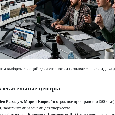
шим выбором локаций для активного и познавательного отдыха 
влекательные центры
Neo Plaza, ул. Марии Кюри, 5):
огромное пространство (5000 м²)
, лабиринтами и зонами для творчества.
ст-Сити», ул. Королевы Елизаветы II, 2):
идеально для дошко