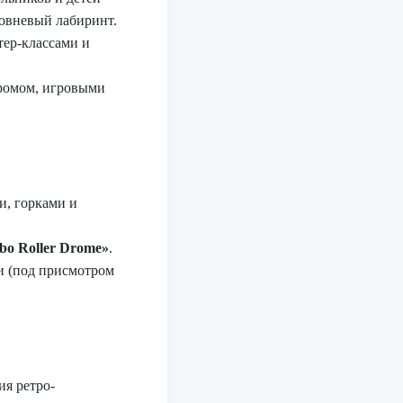
ровневый лабиринт.
тер-классами и
дромом, игровыми
и, горками и
bo Roller Drome»
.
и (под присмотром
я ретро-