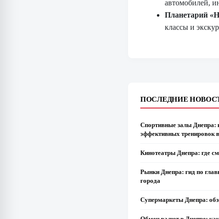
автомобилей, ин
Планетарий «Но
классы и экскур
ПОСЛЕДНИЕ НОВОС
Спортивные залы Днепра: 
эффективных тренировок в
Кинотеатры Днепра: где см
Рынки Днепра: гид по гл
города
Супермаркеты Днепра: обз
Обмен валют в Днепре: ка