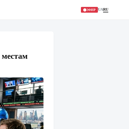
UA
RU
ЭФИР
м местам