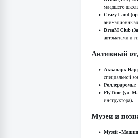
младшего школь
Crazy Land (пр
анимационными
DreaM Club (За
автоматами и т
Активный от
Аквапарк Happ
специальной зо
Роллердромы:
FlyTime (ул. М
инструктора).
Музеи и позн
Музей «Машины