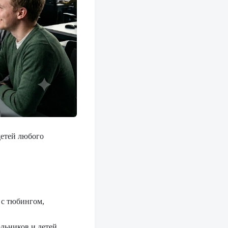
детей любого
 с тюбингом,
льников и детей