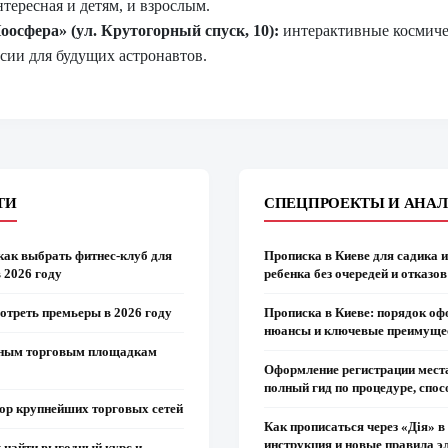
тересная и детям, и взрослым.
осфера» (ул. Крутогорный спуск, 10):
интерактивные космичес
сии для будущих астронавтов.
ТИ
СПЕЦПРОЕКТЫ И АНА
как выбрать фитнес-клуб для
Прописка в Киеве для садика 
 2026 году
ребенка без очередей и отказов
отреть премьеры в 2026 году
Прописка в Киеве: порядок оф
нюансы и ключевые преимуще
авным торговым площадкам
Оформление регистрации места
полный гид по процедуре, спо
ор крупнейших торговых сетей
Как прописаться через «Дія» в
инструкция и новые правила э
к найти выгодный курс и