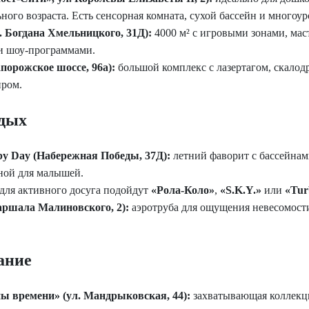
ного возраста. Есть сенсорная комната, сухой бассейн и многоу
. Богдана Хмельницкого, 31Д):
4000 м² с игровыми зонами, мас
 шоу-программами.
порожское шоссе, 96а):
большой комплекс с лазертагом, скало
иром.
дых
y Day (Набережная Победы, 37Д):
летний фаворит с бассейнам
ной для малышей.
для активного досуга подойдут
«Рола-Коло»
,
«S.K.Y.»
или
«Tur
аршала Малиновского, 2):
аэротруба для ощущения невесомост
ание
 времени» (ул. Мандрыковская, 44):
захватывающая коллекци