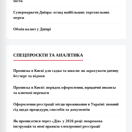
міста
Супермаркети Дніпра: огляд найбільших торговельних
мереж
Обмін валют у Дніпрі
СПЕЦПРОЄКТИ ТА АНАЛІТИКА
Прописка в Києві для садка та школи: як зарахувати дитину
без черг та відмов
Прописка в Києві: порядок оформлення, юридичні нюансы
та ключові переваги
Оформлення реєстрації місця проживання в Україні: повний
гід щодо процедури, способів та документів
Як прописатися через «Дія» у 2026 році: покрокова
інструкція та нові правила електронної реєстрації