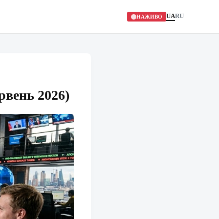
UA
RU
НАЖИВО
рвень 2026)