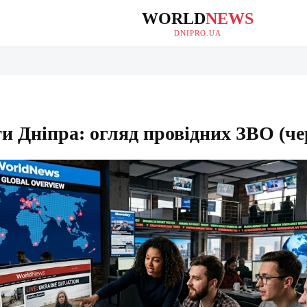
WORLD
NEWS
DNIPRO.UA
и Дніпра: огляд провідних ЗВО (че