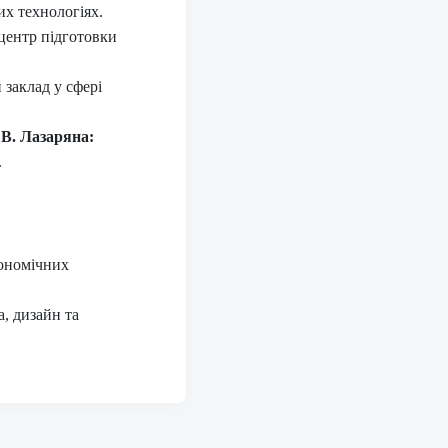
их технологіях.
ентр підготовки
заклад у сфері
 В. Лазаряна:
.
кономічних
а, дизайн та