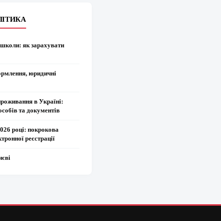
ЛІТИКА
 школи: як зарахувати
ормлення, юридичні
проживання в Україні:
особів та документів
2026 році: покрокова
ктронної реєстрації
иєві