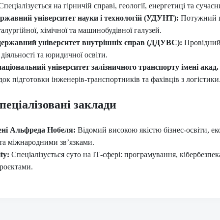
пеціалізується на гірничій справі, геології, енергетиці та сучасн
ржавний університет науки і технологій (УДУНТ):
Потужний ц
талургійної, хімічної та машинобудівної галузей.
державний університет внутрішніх справ (ДДУВС):
Провідний 
діяльності та юридичної освіти.
аціональний університет залізничного транспорту імені акад.
ок підготовки інженерів-транспортників та фахівців з логістики
пеціалізовані заклади
ені Альфреда Нобеля:
Відомий високою якістю бізнес-освіти, е
та міжнародними зв’язками.
ty:
Спеціалізується суто на ІТ-сфері: програмування, кібербезпек
проєктами.