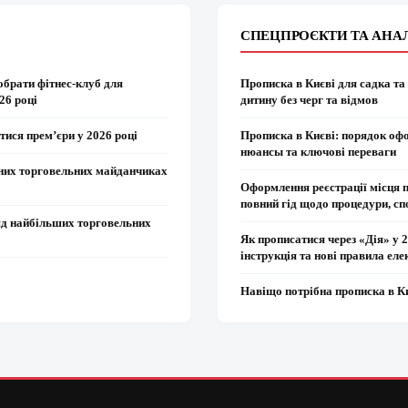
СПЕЦПРОЄКТИ ТА АНА
обрати фітнес-клуб для
Прописка в Києві для садка та
26 році
дитину без черг та відмов
тися прем’єри у 2026 році
Прописка в Києві: порядок оф
нюансы та ключові переваги
вних торговельних майданчиках
Оформлення реєстрації місця 
повний гід щодо процедури, сп
яд найбільших торговельних
Як прописатися через «Дія» у 
інструкція та нові правила еле
Навіщо потрібна прописка в К