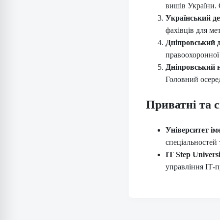
вишів України. С
Український де
фахівців для ме
Дніпровський 
правоохоронної 
Дніпровський н
Головний осеред
Приватні та с
Університет ім
спеціальностей 
IT Step Universi
управління ІТ-