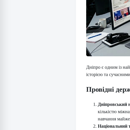
Дніпро є одним із най
історією та сучасним
Провідні дер
Дніпровський н
кількістю міжна
навчання майже 
Національний т