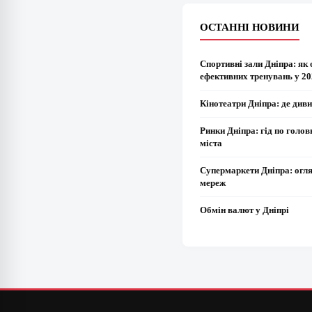
ОСТАННІ НОВИНИ
Спортивні зали Дніпра: як 
ефективних тренувань у 20
Кінотеатри Дніпра: де диви
Ринки Дніпра: гід по голо
міста
Супермаркети Дніпра: огл
мереж
Обмін валют у Дніпрі