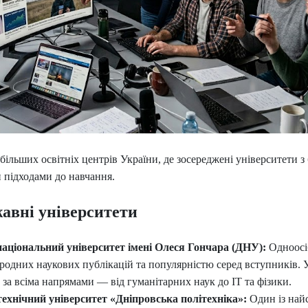
більших освітніх центрів України, де зосереджені університети з
и підходами до навчання.
жавні університети
аціональний університет імені Олеся Гончара (ДНУ):
Одноосіб
родних наукових публікацій та популярністю серед вступників. 
за всіма напрямами — від гуманітарних наук до ІТ та фізики.
ехнічний університет «Дніпровська політехніка»:
Один із най